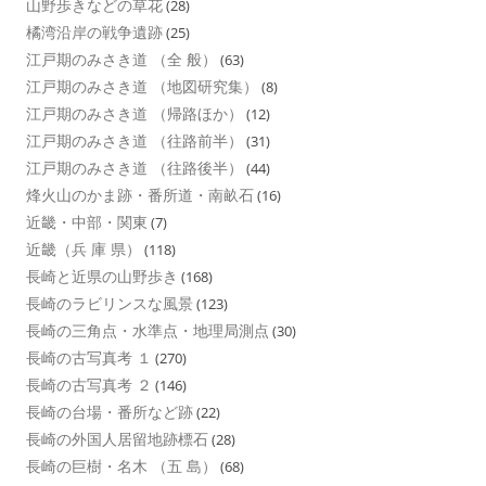
山野歩きなどの草花
(28)
橘湾沿岸の戦争遺跡
(25)
江戸期のみさき道 （全 般）
(63)
江戸期のみさき道 （地図研究集）
(8)
江戸期のみさき道 （帰路ほか）
(12)
江戸期のみさき道 （往路前半）
(31)
江戸期のみさき道 （往路後半）
(44)
烽火山のかま跡・番所道・南畝石
(16)
近畿・中部・関東
(7)
近畿（兵 庫 県）
(118)
長崎と近県の山野歩き
(168)
長崎のラビリンスな風景
(123)
長崎の三角点・水準点・地理局測点
(30)
長崎の古写真考 １
(270)
長崎の古写真考 ２
(146)
長崎の台場・番所など跡
(22)
長崎の外国人居留地跡標石
(28)
長崎の巨樹・名木 （五 島）
(68)