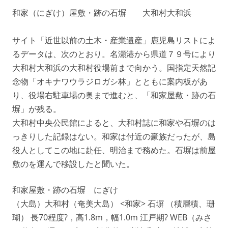
和家（にぎけ）屋敷・跡の石塀 大和村大和浜
サイト「近世以前の土木・産業遺産」鹿児島リストによ
るデータは、次のとおり。名瀬港から県道７９号により
大和村大和浜の大和村役場前まで向かう。国指定天然記
念物「オキナワウラジロガシ林」とともに案内板があ
り、役場右駐車場の奥まで進むと、「和家屋敷・跡の石
塀」が残る。
大和村中央公民館によると、大和村誌に和家や石塀のは
っきりした記録はない。和家は付近の豪族だったが、島
役人としてこの地に赴任、明治まで務めた。石塀は前屋
敷のを運んで移設したと聞いた。
和家屋敷・跡の石塀 にぎけ
（大島）大和村（奄美大島） <和家> 石塀 （積層積、珊
瑚） 長70程度?，高1.8m，幅1.0m 江戸期? WEB（みさ