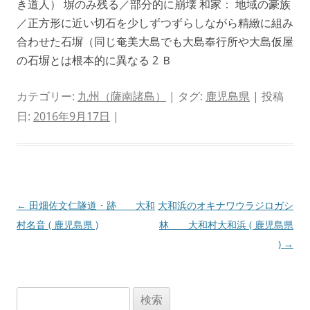
き道人） 塀のみ残る／部分的に崩壊 和家： 地域の豪族
／正方形に近い切石を少しずつずらしながら精緻に組み
合わせた石塀（同じ奄美大島でも大島奉行所や大島仮屋
の石塀とは根本的に異なる 2 Ｂ
カテゴリー:
九州（薩南諸島）
| タグ:
鹿児島県
| 投稿
日:
2016年9月17日
|
投
←
田畑佐文仁隧道・跡 大和
大和浜のオキナワウラジロガシ
稿
村名音 ( 鹿児島県 )
林 大和村大和浜 ( 鹿児島県
ナ
)
→
ビ
ゲ
検
ー