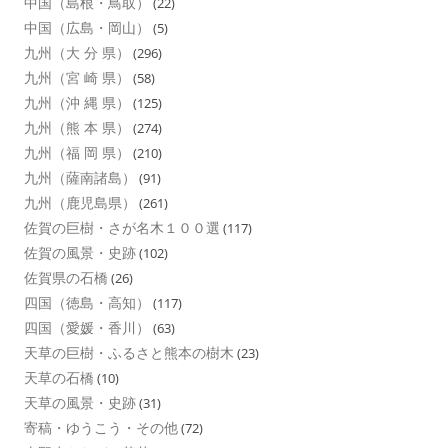
中国（島根・鳥取）
(22)
中国（広島・岡山）
(5)
九州（大 分 県）
(296)
九州（宮 崎 県）
(58)
九州（沖 縄 県）
(125)
九州（熊 本 県）
(274)
九州（福 岡 県）
(210)
九州（薩南諸島）
(91)
九州（鹿児島県）
(261)
佐賀の巨樹・さが名木１００選
(117)
佐賀の風景・史跡
(102)
佐賀県の石橋
(26)
四国（徳島・高知）
(117)
四国（愛媛・香川）
(63)
天草の巨樹・ふるさと熊本の樹木
(23)
天草の石橋
(10)
天草の風景・史跡
(31)
寄稿・ゆうこう・その他
(72)