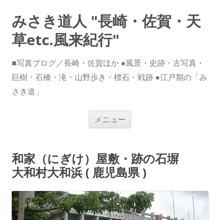
みさき道人 "長崎・佐賀・天
草etc.風来紀行"
■写真ブログ／長崎・佐賀ほか ●風景・史跡・古写真・
巨樹・石橋・滝・山野歩き・標石・戦跡 ●江戸期の「み
さき道」
コ
メニュー
ン
テ
ン
ツ
へ
和家（にぎけ）屋敷・跡の石塀
ス
キ
大和村大和浜 ( 鹿児島県 )
ッ
プ