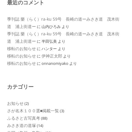
最近のコメント
季刊誌 樂（らく）ra-ku 59号 長崎の道ーみさき道 茂木街
道 浦上街道ー
に
山内ひろみ
より
季刊誌 樂（らく）ra-ku 59号 長崎の道ーみさき道 茂木街
道 浦上街道ー
に
半田弘美
より
移転のお知らせ
に
ハンター
より
移転のお知らせ
伊神正太郎
に
より
移転のお知らせ
に
onnanomiyako
より
カテゴリー
お知らせ
(2)
さが名木１００選■掲載一覧
(3)
ふるさと古写真考
(88)
みさき道の道塚
(14)