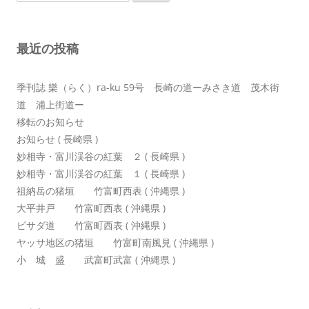
索:
シ
ョ
最近の投稿
ン
季刊誌 樂（らく）ra-ku 59号 長崎の道ーみさき道 茂木街
道 浦上街道ー
移転のお知らせ
お知らせ ( 長崎県 )
妙相寺・富川渓谷の紅葉 ２ ( 長崎県 )
妙相寺・富川渓谷の紅葉 １ ( 長崎県 )
祖納岳の猪垣 竹富町西表 ( 沖縄県 )
大平井戸 竹富町西表 ( 沖縄県 )
ピサダ道 竹富町西表 ( 沖縄県 )
ヤッサ地区の猪垣 竹富町南風見 ( 沖縄県 )
小 城 盛 武富町武富 ( 沖縄県 )