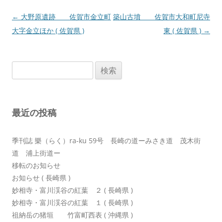
投
←
大野原遺跡 佐賀市金立町
築山古墳 佐賀市大和町尼寺
稿
大字金立ほか ( 佐賀県 )
東 ( 佐賀県 )
→
ナ
ビ
検
ゲ
索:
ー
シ
最近の投稿
ョ
ン
季刊誌 樂（らく）ra-ku 59号 長崎の道ーみさき道 茂木街
道 浦上街道ー
移転のお知らせ
お知らせ ( 長崎県 )
妙相寺・富川渓谷の紅葉 ２ ( 長崎県 )
妙相寺・富川渓谷の紅葉 １ ( 長崎県 )
祖納岳の猪垣 竹富町西表 ( 沖縄県 )