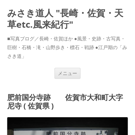
みさき道人 "長崎・佐賀・天
草etc.風来紀行"
■写真ブログ／長崎・佐賀ほか ●風景・史跡・古写真・
巨樹・石橋・滝・山野歩き・標石・戦跡 ●江戸期の「み
さき道」
コ
メニュー
ン
テ
ン
ツ
へ
肥前国分寺跡 佐賀市大和町大字
ス
キ
尼寺 ( 佐賀県 )
ッ
プ