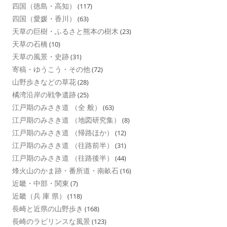
四国（徳島・高知）
(117)
四国（愛媛・香川）
(63)
天草の巨樹・ふるさと熊本の樹木
(23)
天草の石橋
(10)
天草の風景・史跡
(31)
寄稿・ゆうこう・その他
(72)
山野歩きなどの草花
(28)
橘湾沿岸の戦争遺跡
(25)
江戸期のみさき道 （全 般）
(63)
江戸期のみさき道 （地図研究集）
(8)
江戸期のみさき道 （帰路ほか）
(12)
江戸期のみさき道 （往路前半）
(31)
江戸期のみさき道 （往路後半）
(44)
烽火山のかま跡・番所道・南畝石
(16)
近畿・中部・関東
(7)
近畿（兵 庫 県）
(118)
長崎と近県の山野歩き
(168)
長崎のラビリンスな風景
(123)