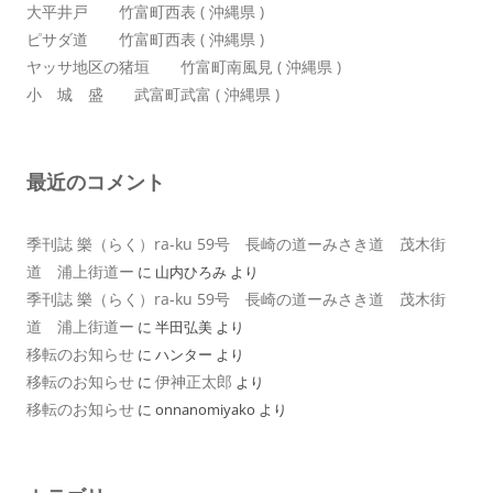
大平井戸 竹富町西表 ( 沖縄県 )
ピサダ道 竹富町西表 ( 沖縄県 )
ヤッサ地区の猪垣 竹富町南風見 ( 沖縄県 )
小 城 盛 武富町武富 ( 沖縄県 )
最近のコメント
季刊誌 樂（らく）ra-ku 59号 長崎の道ーみさき道 茂木街
道 浦上街道ー
に
山内ひろみ
より
季刊誌 樂（らく）ra-ku 59号 長崎の道ーみさき道 茂木街
道 浦上街道ー
に
半田弘美
より
移転のお知らせ
に
ハンター
より
移転のお知らせ
伊神正太郎
に
より
移転のお知らせ
に
onnanomiyako
より