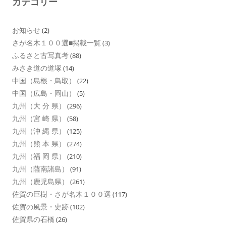
カテゴリー
お知らせ
(2)
さが名木１００選■掲載一覧
(3)
ふるさと古写真考
(88)
みさき道の道塚
(14)
中国（島根・鳥取）
(22)
中国（広島・岡山）
(5)
九州（大 分 県）
(296)
九州（宮 崎 県）
(58)
九州（沖 縄 県）
(125)
九州（熊 本 県）
(274)
九州（福 岡 県）
(210)
九州（薩南諸島）
(91)
九州（鹿児島県）
(261)
佐賀の巨樹・さが名木１００選
(117)
佐賀の風景・史跡
(102)
佐賀県の石橋
(26)