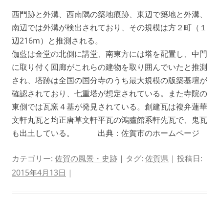
西門跡と外溝、西南隅の築地痕跡、東辺で築地と外溝、
南辺では外溝が検出されており、その規模は方２町（１
辺216m）と推測される。
伽藍は金堂の北側に講堂、南東方には塔を配置し、中門
に取り付く回廊がこれらの建物を取り囲んでいたと推測
され、塔跡は全国の国分寺のうち最大規模の版築基壇が
確認されており、七重塔が想定されている。また寺院の
東側では瓦窯４基が発見されている。創建瓦は複弁蓮華
文軒丸瓦と均正唐草文軒平瓦の鴻臚館系軒先瓦で、鬼瓦
も出土している。 出典：佐賀市のホームページ
カテゴリー:
佐賀の風景・史跡
| タグ:
佐賀県
| 投稿日:
2015年4月13日
|