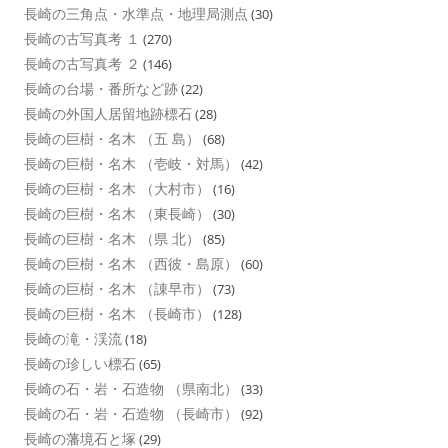
長崎の三角点・水準点・地理局測点
(30)
長崎の古写真考 １
(270)
長崎の古写真考 ２
(146)
長崎の台場・番所など跡
(22)
長崎の外国人居留地跡標石
(28)
長崎の巨樹・名木 （五 島）
(68)
長崎の巨樹・名木 （壱岐・対馬）
(42)
長崎の巨樹・名木 （大村市）
(16)
長崎の巨樹・名木 （東長崎）
(30)
長崎の巨樹・名木 （県 北）
(85)
長崎の巨樹・名木 （西彼・島原）
(60)
長崎の巨樹・名木 （諌早市）
(73)
長崎の巨樹・名木 （長崎市）
(128)
長崎の滝・渓流
(18)
長崎の珍しい標石
(65)
長崎の石・岩・石造物 （県南北）
(33)
長崎の石・岩・石造物 （長崎市）
(92)
長崎の藩境石と塚
(29)