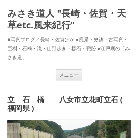
みさき道人 "長崎・佐賀・天
草etc.風来紀行"
■写真ブログ／長崎・佐賀ほか ●風景・史跡・古写真・
巨樹・石橋・滝・山野歩き・標石・戦跡 ●江戸期の「み
さき道」
コ
メニュー
ン
テ
ン
ツ
へ
立 石 橋 八女市立花町立石 (
ス
キ
福岡県 )
ッ
プ