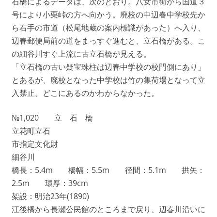
石橋によるデータは、次のとおり。八女市街から国道３
号により小栗峠の方へ向かう。廃校の中辺春中学校先か
ら右手の市道（松尾地蔵の案内標識があった）へ入り、
辺春郵便局前の道をまっすぐ進むと、立石橋がある。こ
の細谷川すぐ上流に古立石橋が見える。
「立石橋の古い疑宝珠柱は辺春中学校の校門側にあり」
とあるが、廃校となった中学校は竹の集荷場となって立
入禁止。どこにあるのかわからなかった。
№1,020 立 石 橋
立花町立石
市指定文化財
細谷川
橋長：5.4m 橋幅：5.5m 径間：5.1m 拱矢：
2.5m 環厚：39cm
架設：明治23年(1890)
江後橋から長瀬公民館のところまで戻り、辺春川沿いに