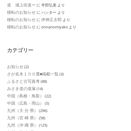
道 浦上街道ー
に
半田弘美
より
移転のお知らせ
に
ハンター
より
移転のお知らせ
伊神正太郎
に
より
移転のお知らせ
に
onnanomiyako
より
カテゴリー
お知らせ
(2)
さが名木１００選■掲載一覧
(3)
ふるさと古写真考
(88)
みさき道の道塚
(14)
中国（島根・鳥取）
(22)
中国（広島・岡山）
(5)
九州（大 分 県）
(296)
九州（宮 崎 県）
(58)
九州（沖 縄 県）
(125)