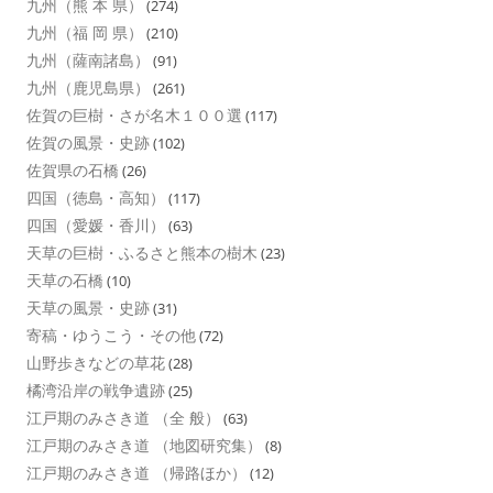
九州（熊 本 県）
(274)
九州（福 岡 県）
(210)
九州（薩南諸島）
(91)
九州（鹿児島県）
(261)
佐賀の巨樹・さが名木１００選
(117)
佐賀の風景・史跡
(102)
佐賀県の石橋
(26)
四国（徳島・高知）
(117)
四国（愛媛・香川）
(63)
天草の巨樹・ふるさと熊本の樹木
(23)
天草の石橋
(10)
天草の風景・史跡
(31)
寄稿・ゆうこう・その他
(72)
山野歩きなどの草花
(28)
橘湾沿岸の戦争遺跡
(25)
江戸期のみさき道 （全 般）
(63)
江戸期のみさき道 （地図研究集）
(8)
江戸期のみさき道 （帰路ほか）
(12)