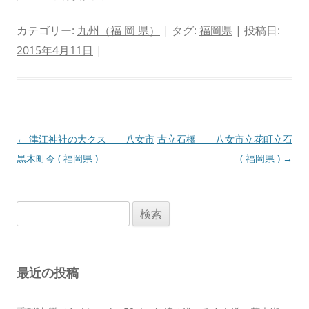
カテゴリー:
九州（福 岡 県）
| タグ:
福岡県
| 投稿日:
2015年4月11日
|
投
←
津江神社の大クス 八女市
古立石橋 八女市立花町立石
稿
黒木町今 ( 福岡県 )
( 福岡県 )
→
ナ
ビ
検
ゲ
索:
ー
シ
最近の投稿
ョ
ン