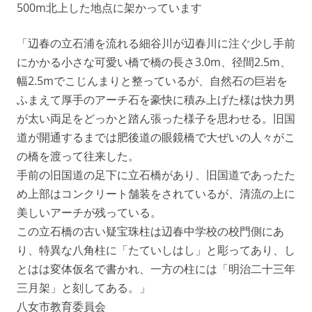
500m北上した地点に架かっています
「辺春の立石浦を流れる細谷川が辺春川に注ぐ少し手前
にかかる小さな可愛い橋で橋の長さ3.0m、径間2.5m、
幅2.5mでこじんまりと整っているが、自然石の巨岩を
ふまえて厚手のアーチ石を豪快に積み上げた様は快力男
が太い両足をどっかと踏ん張った様子を思わせる。旧国
道が開通するまでは肥後道の眼鏡橋で大ぜいの人々がこ
の橋を渡って往来した。
手前の旧国道の足下に立石橋があり、旧国道であったた
め上部はコンクリート舗装をされているが、清流の上に
美しいアーチが残っている。
この立石橋の古い疑宝珠柱は辺春中学校の校門側にあ
り、特異な八角柱に「たていしはし」と彫ってあり、し
とはは変体仮名で書かれ、一方の柱には「明治二十三年
三月架」と刻してある。」
八女市教育委員会