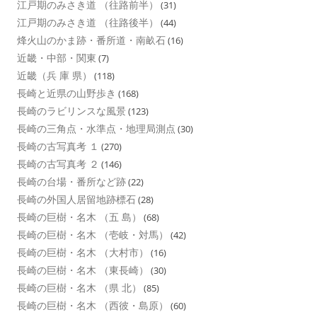
江戸期のみさき道 （往路前半）
(31)
江戸期のみさき道 （往路後半）
(44)
烽火山のかま跡・番所道・南畝石
(16)
近畿・中部・関東
(7)
近畿（兵 庫 県）
(118)
長崎と近県の山野歩き
(168)
長崎のラビリンスな風景
(123)
長崎の三角点・水準点・地理局測点
(30)
長崎の古写真考 １
(270)
長崎の古写真考 ２
(146)
長崎の台場・番所など跡
(22)
長崎の外国人居留地跡標石
(28)
長崎の巨樹・名木 （五 島）
(68)
長崎の巨樹・名木 （壱岐・対馬）
(42)
長崎の巨樹・名木 （大村市）
(16)
長崎の巨樹・名木 （東長崎）
(30)
長崎の巨樹・名木 （県 北）
(85)
長崎の巨樹・名木 （西彼・島原）
(60)