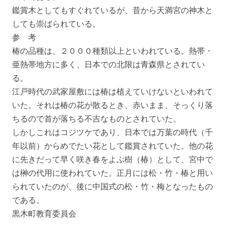
鑑賞木としてもすぐれているが、昔から天満宮の神木と
しても崇ばられている。
参 考
椿の品種は、２０００種類以上といわれている。熱帯・
亜熱帯地方に多く、日本での北限は青森県とされてい
る。
江戸時代の武家屋敷には椿は植えていけないといわれて
いた。それは椿の花が散るとき、赤いまま、そっくり落
ちるので首が落ちる不吉なものとされていた。
しかしこれはコジツケであり、日本では万葉の時代（千
年以前）からめでたい花として鑑賞されていた。他の花
に先きだって早く咲き春をよぶ樹（椿）として、宮中で
は榊の代用に使われていた。正月には松・竹・椿と用い
られていたのが、後に中国式の松・竹・梅となったもの
である。
黒木町教育委員会