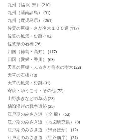
九州（福 岡 県）
(210)
九州（薩南諸島）
(91)
九州（鹿児島県）
(261)
佐賀の巨樹・さが名木１００選
(117)
佐賀の風景・史跡
(102)
佐賀県の石橋
(26)
四国（徳島・高知）
(117)
四国（愛媛・香川）
(63)
天草の巨樹・ふるさと熊本の樹木
(23)
天草の石橋
(10)
天草の風景・史跡
(31)
寄稿・ゆうこう・その他
(72)
山野歩きなどの草花
(28)
橘湾沿岸の戦争遺跡
(25)
江戸期のみさき道 （全 般）
(63)
江戸期のみさき道 （地図研究集）
(8)
江戸期のみさき道 （帰路ほか）
(12)
江戸期のみさき道 （往路前半）
(31)