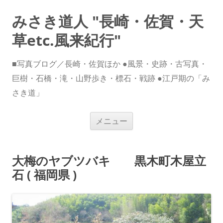
みさき道人 "長崎・佐賀・天
草etc.風来紀行"
■写真ブログ／長崎・佐賀ほか ●風景・史跡・古写真・
巨樹・石橋・滝・山野歩き・標石・戦跡 ●江戸期の「み
さき道」
コ
メニュー
ン
テ
ン
ツ
へ
大梅のヤブツバキ 黒木町木屋立
ス
キ
石 ( 福岡県 )
ッ
プ