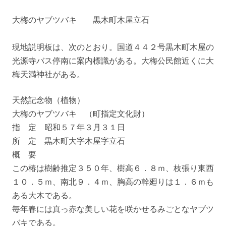
大梅のヤブツバキ 黒木町木屋立石
現地説明板は、次のとおり。国道４４２号黒木町木屋の
光源寺バス停南に案内標識がある。大梅公民館近くに大
梅天満神社がある。
天然記念物（植物）
大梅のヤブツバキ （町指定文化財）
指 定 昭和５７年３月３１日
所 定 黒木町大字木屋字立石
概 要
この椿は樹齢推定３５０年、樹高６．８ｍ、枝張り東西
１０．５ｍ、南北９．４ｍ、胸高の幹廻りは１．６ｍも
ある大木である。
毎年春には真っ赤な美しい花を咲かせるみごとなヤブツ
バキである。