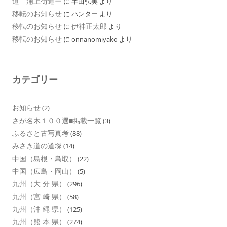
道 浦上街道ー
に
半田弘美
より
移転のお知らせ
に
ハンター
より
移転のお知らせ
伊神正太郎
に
より
移転のお知らせ
に
onnanomiyako
より
カテゴリー
お知らせ
(2)
さが名木１００選■掲載一覧
(3)
ふるさと古写真考
(88)
みさき道の道塚
(14)
中国（島根・鳥取）
(22)
中国（広島・岡山）
(5)
九州（大 分 県）
(296)
九州（宮 崎 県）
(58)
九州（沖 縄 県）
(125)
九州（熊 本 県）
(274)