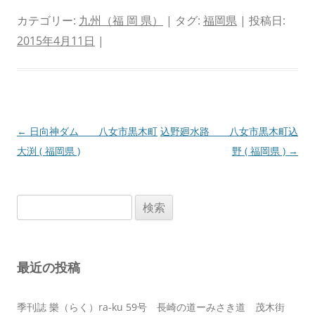
カテゴリー:
九州（福 岡 県）
| タグ:
福岡県
| 投稿日:
2015年4月11日
|
投
←
日向神ダム 八女市黒木町
込野廻水路 八女市黒木町込
稿
大渕 ( 福岡県 )
野 ( 福岡県 )
→
ナ
ビ
検
ゲ
索:
ー
シ
最近の投稿
ョ
ン
季刊誌 樂（らく）ra-ku 59号 長崎の道ーみさき道 茂木街