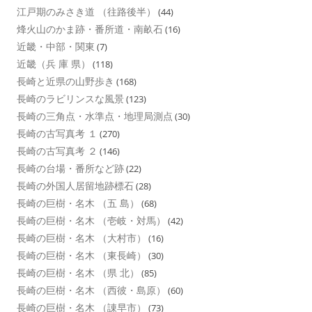
江戸期のみさき道 （往路後半）
(44)
烽火山のかま跡・番所道・南畝石
(16)
近畿・中部・関東
(7)
近畿（兵 庫 県）
(118)
長崎と近県の山野歩き
(168)
長崎のラビリンスな風景
(123)
長崎の三角点・水準点・地理局測点
(30)
長崎の古写真考 １
(270)
長崎の古写真考 ２
(146)
長崎の台場・番所など跡
(22)
長崎の外国人居留地跡標石
(28)
長崎の巨樹・名木 （五 島）
(68)
長崎の巨樹・名木 （壱岐・対馬）
(42)
長崎の巨樹・名木 （大村市）
(16)
長崎の巨樹・名木 （東長崎）
(30)
長崎の巨樹・名木 （県 北）
(85)
長崎の巨樹・名木 （西彼・島原）
(60)
長崎の巨樹・名木 （諌早市）
(73)