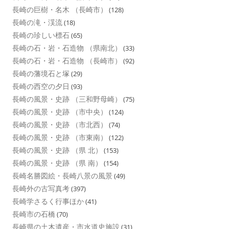
長崎の巨樹・名木 （長崎市）
(128)
長崎の滝・渓流
(18)
長崎の珍しい標石
(65)
長崎の石・岩・石造物 （県南北）
(33)
長崎の石・岩・石造物 （長崎市）
(92)
長崎の藩境石と塚
(29)
長崎の西空の夕日
(93)
長崎の風景・史跡 （三和野母崎）
(75)
長崎の風景・史跡 （市中央）
(124)
長崎の風景・史跡 （市北西）
(74)
長崎の風景・史跡 （市東南）
(122)
長崎の風景・史跡 （県 北）
(153)
長崎の風景・史跡 （県 南）
(154)
長崎名勝図絵・長崎八景の風景
(49)
長崎外の古写真考
(397)
長崎学さるく行事ほか
(41)
長崎市の石橋
(70)
長崎県の土木遺産・市水道史施設
(31)