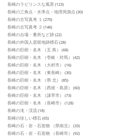
長崎のラビリンスな風景
(123)
長崎の三角点・水準点・地理局測点
(30)
長崎の古写真考 １
(270)
長崎の古写真考 ２
(146)
長崎の台場・番所など跡
(22)
長崎の外国人居留地跡標石
(28)
長崎の巨樹・名木 （五 島）
(68)
長崎の巨樹・名木 （壱岐・対馬）
(42)
長崎の巨樹・名木 （大村市）
(16)
長崎の巨樹・名木 （東長崎）
(30)
長崎の巨樹・名木 （県 北）
(85)
長崎の巨樹・名木 （西彼・島原）
(60)
長崎の巨樹・名木 （諌早市）
(73)
長崎の巨樹・名木 （長崎市）
(128)
長崎の滝・渓流
(18)
長崎の珍しい標石
(65)
長崎の石・岩・石造物 （県南北）
(33)
長崎の石・岩・石造物 （長崎市）
(92)