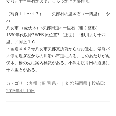
寺前に十三里石がある。こちらが旧矢部街道。
（写真１１〜１７） 矢部村の里塚石（十四里） や
べ
八女市 （虎伏木）<矢部街道> 一里石（粗く整形）
1630年代以降? WEB 原位置? （正面）「柳川より十四
里」／同上 1 Ｃ
・国道４４２号八女市矢部支所前からなお進む。紫庵バ
ス停を過ぎ左からの川沿い市道に入る。このあたりが虎
伏木。橋の先に案内標識がある。小沢を渡り田の道脇に
十四里石がある。
カテゴリー:
九州（福 岡 県）
| タグ:
福岡県
| 投稿日:
2015年4月10日
|