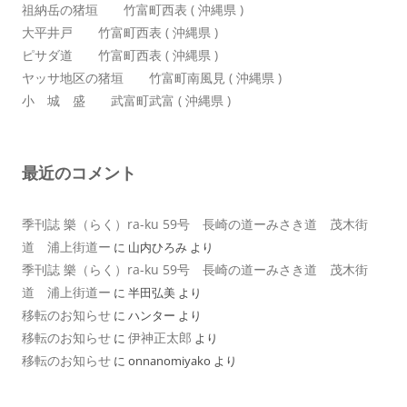
祖納岳の猪垣 竹富町西表 ( 沖縄県 )
大平井戸 竹富町西表 ( 沖縄県 )
ピサダ道 竹富町西表 ( 沖縄県 )
ヤッサ地区の猪垣 竹富町南風見 ( 沖縄県 )
小 城 盛 武富町武富 ( 沖縄県 )
最近のコメント
季刊誌 樂（らく）ra-ku 59号 長崎の道ーみさき道 茂木街
道 浦上街道ー
に
山内ひろみ
より
季刊誌 樂（らく）ra-ku 59号 長崎の道ーみさき道 茂木街
道 浦上街道ー
に
半田弘美
より
移転のお知らせ
に
ハンター
より
移転のお知らせ
伊神正太郎
に
より
移転のお知らせ
に
onnanomiyako
より