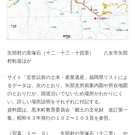
矢部村の里塚石（十二・十三・十四里） 八女市矢部
村蚪道ほか
サイト「近世以前の土木・産業遺産」福岡県リストによ
るデータは、次のとおり。矢部支所前案内図や所在地図
のとおりだが、国道沿いでないため場所がわかりにく
い。詳しい場所説明をそれぞれに付記する。
資料図は、黒木町教育委員会「郷土の文化財 改訂第一
集」昭和６３年発行の１０２〜１０３頁を参照。
（写真 １〜 ５） 矢部村の里塚石（十二里） や