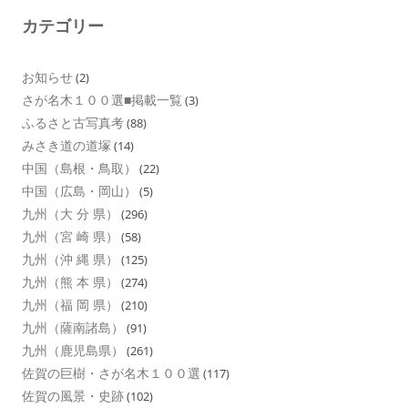
カテゴリー
お知らせ
(2)
さが名木１００選■掲載一覧
(3)
ふるさと古写真考
(88)
みさき道の道塚
(14)
中国（島根・鳥取）
(22)
中国（広島・岡山）
(5)
九州（大 分 県）
(296)
九州（宮 崎 県）
(58)
九州（沖 縄 県）
(125)
九州（熊 本 県）
(274)
九州（福 岡 県）
(210)
九州（薩南諸島）
(91)
九州（鹿児島県）
(261)
佐賀の巨樹・さが名木１００選
(117)
佐賀の風景・史跡
(102)