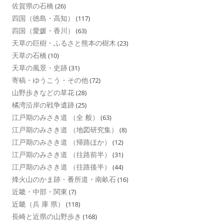
佐賀県の石橋
(26)
四国（徳島・高知）
(117)
四国（愛媛・香川）
(63)
天草の巨樹・ふるさと熊本の樹木
(23)
天草の石橋
(10)
天草の風景・史跡
(31)
寄稿・ゆうこう・その他
(72)
山野歩きなどの草花
(28)
橘湾沿岸の戦争遺跡
(25)
江戸期のみさき道 （全 般）
(63)
江戸期のみさき道 （地図研究集）
(8)
江戸期のみさき道 （帰路ほか）
(12)
江戸期のみさき道 （往路前半）
(31)
江戸期のみさき道 （往路後半）
(44)
烽火山のかま跡・番所道・南畝石
(16)
近畿・中部・関東
(7)
近畿（兵 庫 県）
(118)
長崎と近県の山野歩き
(168)