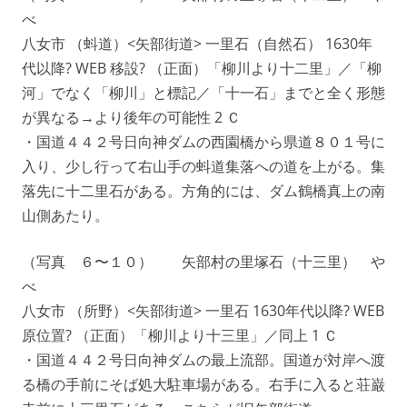
べ
八女市 （蚪道）<矢部街道> 一里石（自然石） 1630年
代以降? WEB 移設? （正面）「柳川より十二里」／「柳
河」でなく「柳川」と標記／「十一石」までと全く形態
が異なる→より後年の可能性 2 Ｃ
・国道４４２号日向神ダムの西園橋から県道８０１号に
入り、少し行って右山手の蚪道集落への道を上がる。集
落先に十二里石がある。方角的には、ダム鶴橋真上の南
山側あたり。
（写真 ６〜１０） 矢部村の里塚石（十三里） や
べ
八女市 （所野）<矢部街道> 一里石 1630年代以降? WEB
原位置? （正面）「柳川より十三里」／同上 1 Ｃ
・国道４４２号日向神ダムの最上流部。国道が対岸へ渡
る橋の手前にそば処大駐車場がある。右手に入ると荘巌