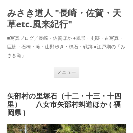
みさき道人 "長崎・佐賀・天
草etc.風来紀行"
■写真ブログ／長崎・佐賀ほか ●風景・史跡・古写真・
巨樹・石橋・滝・山野歩き・標石・戦跡 ●江戸期の「み
さき道」
コ
メニュー
ン
テ
ン
ツ
へ
矢部村の里塚石（十二・十三・十四
ス
キ
里） 八女市矢部村蚪道ほか ( 福
ッ
プ
岡県 )