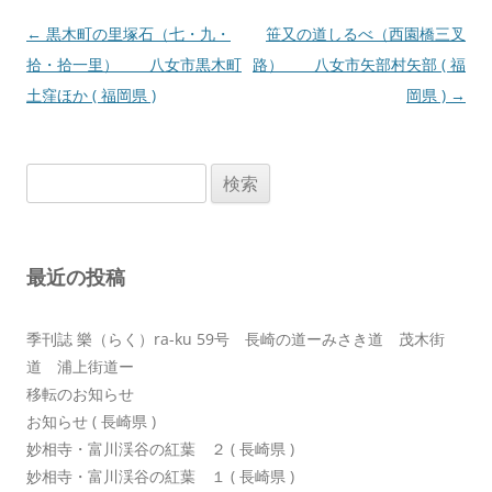
投
←
黒木町の里塚石（七・九・
笹又の道しるべ（西園橋三叉
稿
拾・拾一里） 八女市黒木町
路） 八女市矢部村矢部 ( 福
ナ
土窪ほか ( 福岡県 )
岡県 )
→
ビ
ゲ
検
ー
索:
シ
ョ
最近の投稿
ン
季刊誌 樂（らく）ra-ku 59号 長崎の道ーみさき道 茂木街
道 浦上街道ー
移転のお知らせ
お知らせ ( 長崎県 )
妙相寺・富川渓谷の紅葉 ２ ( 長崎県 )
妙相寺・富川渓谷の紅葉 １ ( 長崎県 )