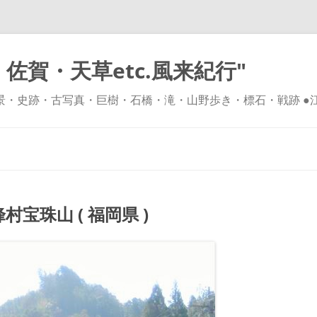
佐賀・天草etc.風来紀行"
風景・史跡・古写真・巨樹・石橋・滝・山野歩き・標石・戦跡 ●
コ
ン
テ
ン
ツ
へ
ス
キ
珠山 ( 福岡県 )
ッ
プ