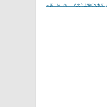
投
←
栗 林 橋 八女市上陽町久木原 ( 福
稿
ナ
ビ
ゲ
ー
シ
ョ
ン