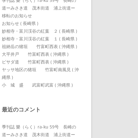
季刊誌 樂（らく）ra-ku 59号 長崎の
道ーみさき道 茂木街道 浦上街道ー
移転のお知らせ
お知らせ ( 長崎県 )
妙相寺・富川渓谷の紅葉 ２ ( 長崎県 )
妙相寺・富川渓谷の紅葉 １ ( 長崎県 )
祖納岳の猪垣 竹富町西表 ( 沖縄県 )
大平井戸 竹富町西表 ( 沖縄県 )
ピサダ道 竹富町西表 ( 沖縄県 )
ヤッサ地区の猪垣 竹富町南風見 ( 沖
縄県 )
小 城 盛 武富町武富 ( 沖縄県 )
最近のコメント
季刊誌 樂（らく）ra-ku 59号 長崎の
道ーみさき道 茂木街道 浦上街道ー