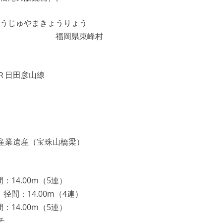
うじゅやまきょうりょう
山橋梁 福岡県東峰村
Ｒ日田彦山線
産業遺産（宝珠山橋梁）
：14.00m（5連）
径間：14.00m（4連）
：14.00m（5連）
チ