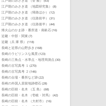
江戸期のみさき道 （全 般）
(63)
江戸期のみさき道 （地図研究集）
(8)
江戸期のみさき道 （帰路ほか）
(12)
江戸期のみさき道 （往路前半）
(31)
江戸期のみさき道 （往路後半）
(44)
烽火山のかま跡・番所道・南畝石
(16)
近畿・中部・関東
(7)
近畿（兵 庫 県）
(118)
長崎と近県の山野歩き
(168)
長崎のラビリンスな風景
(123)
長崎の三角点・水準点・地理局測点
(30)
長崎の古写真考 １
(270)
長崎の古写真考 ２
(146)
長崎の台場・番所など跡
(22)
長崎の外国人居留地跡標石
(28)
長崎の巨樹・名木 （五 島）
(68)
長崎の巨樹・名木 （壱岐・対馬）
(42)
長崎の巨樹・名木 （大村市）
(16)