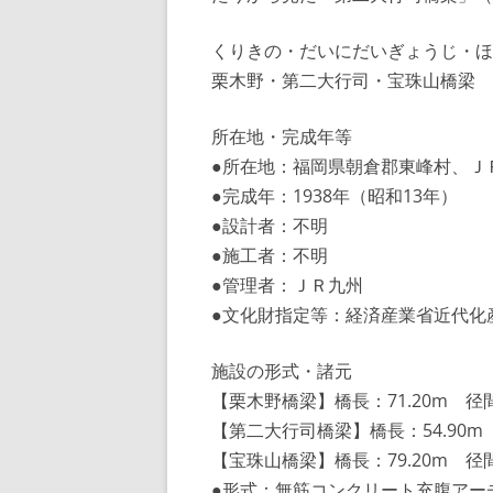
くりきの・だいにだいぎょうじ・ほ
栗木野・第二大行司・宝珠
所在地・完成年等
●所在地：福岡県朝倉郡東峰村、Ｊ
●完成年：1938年（昭和13年）
●設計者：不明
●施工者：不明
●管理者：ＪＲ九州
●文化財指定等：経済産業省近代化
施設の形式・諸元
【栗木野橋梁】橋長：71.20m 径間
【第二大行司橋梁】橋長：54.90m 
【宝珠山橋梁】橋長：79.20m 径間
●形式：無筋コンクリート充腹アー