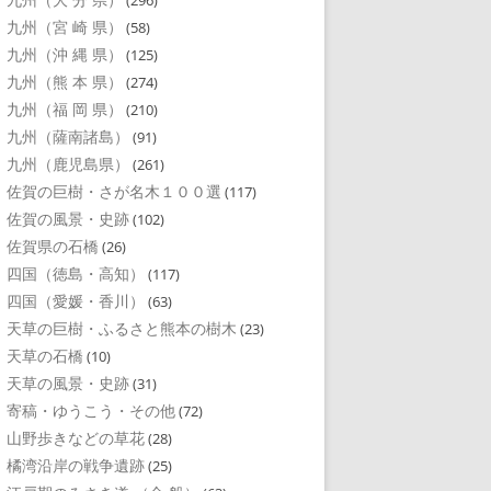
(296)
九州（宮 崎 県）
(58)
九州（沖 縄 県）
(125)
九州（熊 本 県）
(274)
九州（福 岡 県）
(210)
九州（薩南諸島）
(91)
九州（鹿児島県）
(261)
佐賀の巨樹・さが名木１００選
(117)
佐賀の風景・史跡
(102)
佐賀県の石橋
(26)
四国（徳島・高知）
(117)
四国（愛媛・香川）
(63)
天草の巨樹・ふるさと熊本の樹木
(23)
天草の石橋
(10)
天草の風景・史跡
(31)
寄稿・ゆうこう・その他
(72)
山野歩きなどの草花
(28)
橘湾沿岸の戦争遺跡
(25)