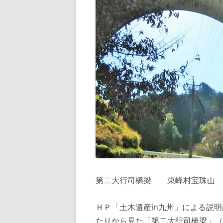
第二大行司橋梁 東峰村宝珠山
ＨＰ「土木遺産in九州」による説
たりから見た「第二大行司橋梁」（