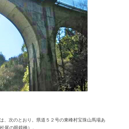
明は、次のとおり。県道５２号の東峰村宝珠山馬場あ
松尾の眼鏡橋）。