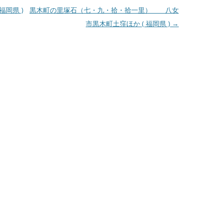
岡県 )
黒木町の里塚石（七・九・拾・拾一里） 八女
市黒木町土窪ほか ( 福岡県 )
→