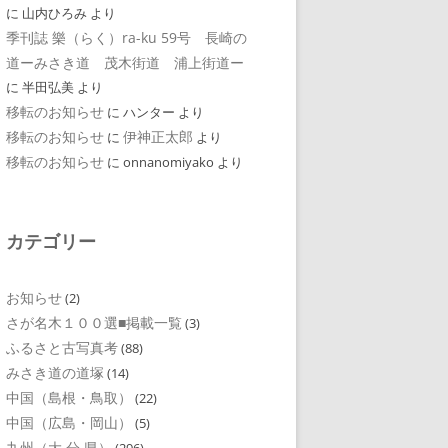
に
山内ひろみ
より
季刊誌 樂（らく）ra-ku 59号 長崎の
道ーみさき道 茂木街道 浦上街道ー
に
半田弘美
より
移転のお知らせ
に
ハンター
より
移転のお知らせ
伊神正太郎
に
より
移転のお知らせ
に
onnanomiyako
より
カテゴリー
お知らせ
(2)
さが名木１００選■掲載一覧
(3)
ふるさと古写真考
(88)
みさき道の道塚
(14)
中国（島根・鳥取）
(22)
中国（広島・岡山）
(5)
九州（大 分 県）