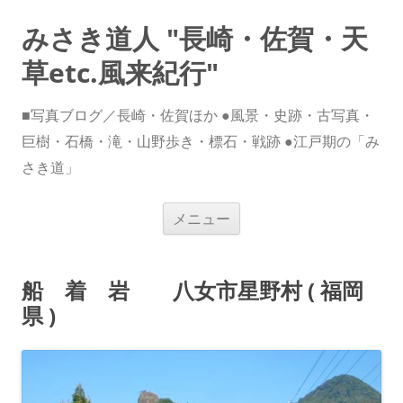
みさき道人 "長崎・佐賀・天
草etc.風来紀行"
■写真ブログ／長崎・佐賀ほか ●風景・史跡・古写真・
巨樹・石橋・滝・山野歩き・標石・戦跡 ●江戸期の「み
さき道」
コ
メニュー
ン
テ
ン
ツ
へ
船 着 岩 八女市星野村 ( 福岡
ス
キ
県 )
ッ
プ