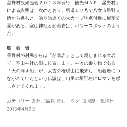
星野村観光協会２０１３年発行「観光ＭＡＰ 星野村」
による説明は、次のとおり。県道５２号で八女市星野支
所から進むと、的別当近くの大カーブ地点付近に展望公
園がある。室山神社と船着岩は、パワースポットのよう
だ。
船 着 岩
星野村の村民からは「船着岩」として親しまれる大岩
で、室山神社の側に位置します。神々の乗り物である
「天の浮き船」が、太古の権現山に飛来し、船着岩につ
ながれていたという伝説は、山里の星野村にロマンを感
じさせてくれます。
カテゴリー:
九州（福 岡 県）
| タグ:
福岡県
| 投稿日:
2015年4月9日
|