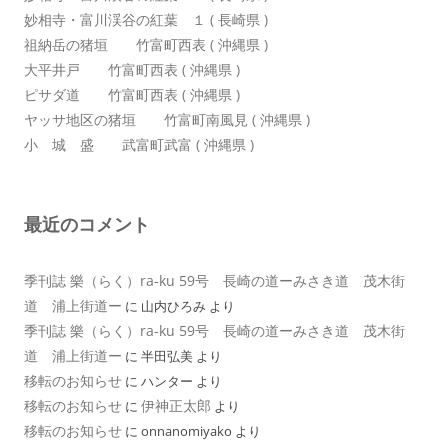
妙相寺・富川渓谷の紅葉 １ ( 長崎県 )
祖納岳の猪垣 竹富町西表 ( 沖縄県 )
大平井戸 竹富町西表 ( 沖縄県 )
ピサダ道 竹富町西表 ( 沖縄県 )
ヤッサ地区の猪垣 竹富町南風見 ( 沖縄県 )
小 城 盛 武富町武富 ( 沖縄県 )
最近のコメント
季刊誌 樂（らく）ra-ku 59号 長崎の道ーみさき道 茂木街
道 浦上街道ー
に
山内ひろみ
より
季刊誌 樂（らく）ra-ku 59号 長崎の道ーみさき道 茂木街
道 浦上街道ー
に
半田弘美
より
移転のお知らせ
に
ハンター
より
移転のお知らせ
伊神正太郎
に
より
移転のお知らせ
に
onnanomiyako
より