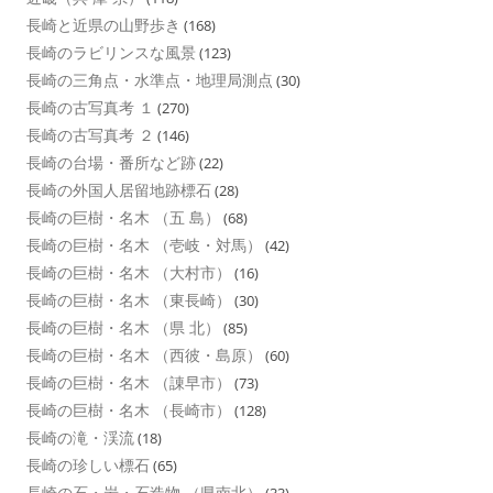
長崎と近県の山野歩き
(168)
長崎のラビリンスな風景
(123)
長崎の三角点・水準点・地理局測点
(30)
長崎の古写真考 １
(270)
長崎の古写真考 ２
(146)
長崎の台場・番所など跡
(22)
長崎の外国人居留地跡標石
(28)
長崎の巨樹・名木 （五 島）
(68)
長崎の巨樹・名木 （壱岐・対馬）
(42)
長崎の巨樹・名木 （大村市）
(16)
長崎の巨樹・名木 （東長崎）
(30)
長崎の巨樹・名木 （県 北）
(85)
長崎の巨樹・名木 （西彼・島原）
(60)
長崎の巨樹・名木 （諌早市）
(73)
長崎の巨樹・名木 （長崎市）
(128)
長崎の滝・渓流
(18)
長崎の珍しい標石
(65)
長崎の石・岩・石造物 （県南北）