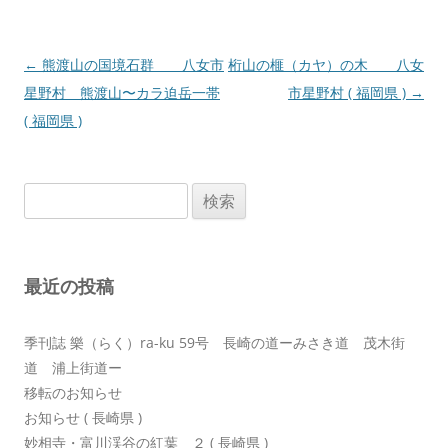
投
←
熊渡山の国境石群 八女市
桁山の榧（カヤ）の木 八女
稿
星野村 熊渡山〜カラ迫岳一帯
市星野村 ( 福岡県 )
→
ナ
( 福岡県 )
ビ
ゲ
検
ー
索:
シ
ョ
最近の投稿
ン
季刊誌 樂（らく）ra-ku 59号 長崎の道ーみさき道 茂木街
道 浦上街道ー
移転のお知らせ
お知らせ ( 長崎県 )
妙相寺・富川渓谷の紅葉 ２ ( 長崎県 )