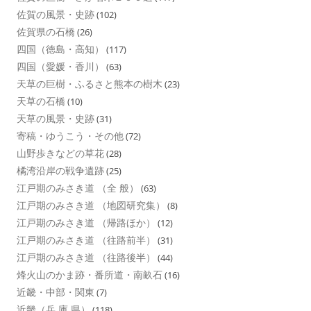
佐賀の風景・史跡
(102)
佐賀県の石橋
(26)
四国（徳島・高知）
(117)
四国（愛媛・香川）
(63)
天草の巨樹・ふるさと熊本の樹木
(23)
天草の石橋
(10)
天草の風景・史跡
(31)
寄稿・ゆうこう・その他
(72)
山野歩きなどの草花
(28)
橘湾沿岸の戦争遺跡
(25)
江戸期のみさき道 （全 般）
(63)
江戸期のみさき道 （地図研究集）
(8)
江戸期のみさき道 （帰路ほか）
(12)
江戸期のみさき道 （往路前半）
(31)
江戸期のみさき道 （往路後半）
(44)
烽火山のかま跡・番所道・南畝石
(16)
近畿・中部・関東
(7)
近畿（兵 庫 県）
(118)