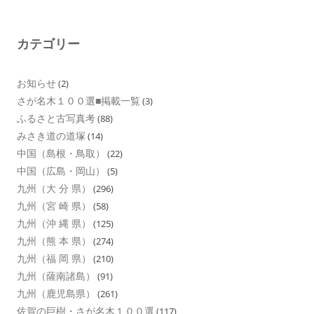
カテゴリー
お知らせ
(2)
さが名木１００選■掲載一覧
(3)
ふるさと古写真考
(88)
みさき道の道塚
(14)
中国（島根・鳥取）
(22)
中国（広島・岡山）
(5)
九州（大 分 県）
(296)
九州（宮 崎 県）
(58)
九州（沖 縄 県）
(125)
九州（熊 本 県）
(274)
九州（福 岡 県）
(210)
九州（薩南諸島）
(91)
九州（鹿児島県）
(261)
佐賀の巨樹・さが名木１００選
(117)