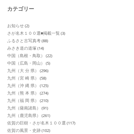
カテゴリー
お知らせ
(2)
さが名木１００選■掲載一覧
(3)
ふるさと古写真考
(88)
みさき道の道塚
(14)
中国（島根・鳥取）
(22)
中国（広島・岡山）
(5)
九州（大 分 県）
(296)
九州（宮 崎 県）
(58)
九州（沖 縄 県）
(125)
九州（熊 本 県）
(274)
九州（福 岡 県）
(210)
九州（薩南諸島）
(91)
九州（鹿児島県）
(261)
佐賀の巨樹・さが名木１００選
(117)
佐賀の風景・史跡
(102)