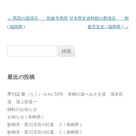
投
←
馬田の国境石 朝倉市馬田
甘木歴史資料館の郡境石 朝
稿
( 福岡県 )
倉市甘木 ( 福岡県 )
→
ナ
ビ
検
ゲ
索:
ー
シ
最近の投稿
ョ
ン
季刊誌 樂（らく）ra-ku 59号 長崎の道ーみさき道 茂木街
道 浦上街道ー
移転のお知らせ
お知らせ ( 長崎県 )
妙相寺・富川渓谷の紅葉 ２ ( 長崎県 )
妙相寺・富川渓谷の紅葉 １ ( 長崎県 )