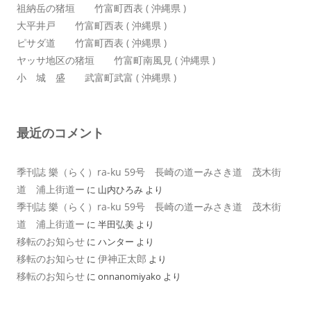
祖納岳の猪垣 竹富町西表 ( 沖縄県 )
大平井戸 竹富町西表 ( 沖縄県 )
ピサダ道 竹富町西表 ( 沖縄県 )
ヤッサ地区の猪垣 竹富町南風見 ( 沖縄県 )
小 城 盛 武富町武富 ( 沖縄県 )
最近のコメント
季刊誌 樂（らく）ra-ku 59号 長崎の道ーみさき道 茂木街
道 浦上街道ー
に
山内ひろみ
より
季刊誌 樂（らく）ra-ku 59号 長崎の道ーみさき道 茂木街
道 浦上街道ー
に
半田弘美
より
移転のお知らせ
に
ハンター
より
移転のお知らせ
伊神正太郎
に
より
移転のお知らせ
に
onnanomiyako
より