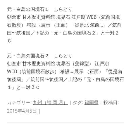
元・白鳥の国境石１ しらとり
朝倉市 甘木歴史資料館 境界石 江戸期 WEB（筑前国境
石散歩） 移設→展示 （正面）「從是北 筑前…」／筑前
国〜筑後国／下記の「元・白鳥の国境石２」と一対 2
Ｃ
元・白鳥の国境石２ しらとり
朝倉市 甘木歴史資料館 境界石（蒲鉾型） 江戸期
WEB（筑前国境石散歩） 移設→展示 （正面）「從是南
筑後國」／筑前国〜筑後国／上記の「元・白鳥の国境石
１」と一対 2 Ｃ
カテゴリー:
九州（福 岡 県）
| タグ:
福岡県
| 投稿日:
2015年4月5日
|