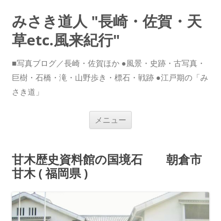
みさき道人 "長崎・佐賀・天
草etc.風来紀行"
■写真ブログ／長崎・佐賀ほか ●風景・史跡・古写真・
巨樹・石橋・滝・山野歩き・標石・戦跡 ●江戸期の「み
さき道」
コ
メニュー
ン
テ
ン
ツ
へ
甘木歴史資料館の国境石 朝倉市
ス
キ
甘木 ( 福岡県 )
ッ
プ