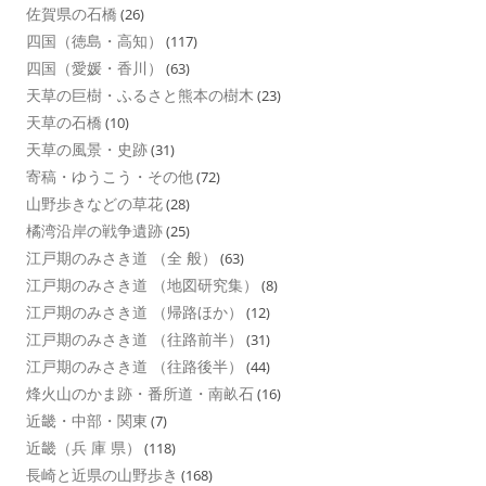
佐賀県の石橋
(26)
四国（徳島・高知）
(117)
四国（愛媛・香川）
(63)
天草の巨樹・ふるさと熊本の樹木
(23)
天草の石橋
(10)
天草の風景・史跡
(31)
寄稿・ゆうこう・その他
(72)
山野歩きなどの草花
(28)
橘湾沿岸の戦争遺跡
(25)
江戸期のみさき道 （全 般）
(63)
江戸期のみさき道 （地図研究集）
(8)
江戸期のみさき道 （帰路ほか）
(12)
江戸期のみさき道 （往路前半）
(31)
江戸期のみさき道 （往路後半）
(44)
烽火山のかま跡・番所道・南畝石
(16)
近畿・中部・関東
(7)
近畿（兵 庫 県）
(118)
長崎と近県の山野歩き
(168)