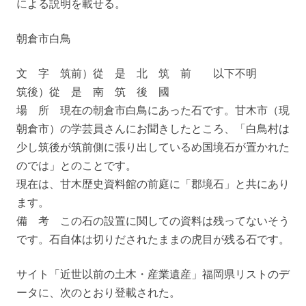
による説明を載せる。
朝倉市白鳥
文 字 筑前）從 是 北 筑 前 以下不明
筑後）從 是 南 筑 後 國
場 所 現在の朝倉市白鳥にあった石です。甘木市（現
朝倉市）の学芸員さんにお聞きしたところ、「白鳥村は
少し筑後が筑前側に張り出しているめ国境石が置かれた
のでは」とのことです。
現在は、甘木歴史資料館の前庭に「郡境石」と共にあり
ます。
備 考 この石の設置に関しての資料は残ってないそう
です。石自体は切りだされたままの虎目が残る石です。
サイト「近世以前の土木・産業遺産」福岡県リストのデ
ータに、次のとおり登載された。