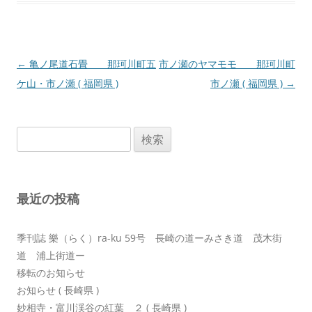
投
←
亀ノ尾道石畳 那珂川町五
市ノ瀬のヤマモモ 那珂川町
稿
ケ山・市ノ瀬 ( 福岡県 )
市ノ瀬 ( 福岡県 )
→
ナ
ビ
検
ゲ
索:
ー
シ
最近の投稿
ョ
ン
季刊誌 樂（らく）ra-ku 59号 長崎の道ーみさき道 茂木街
道 浦上街道ー
移転のお知らせ
お知らせ ( 長崎県 )
妙相寺・富川渓谷の紅葉 ２ ( 長崎県 )