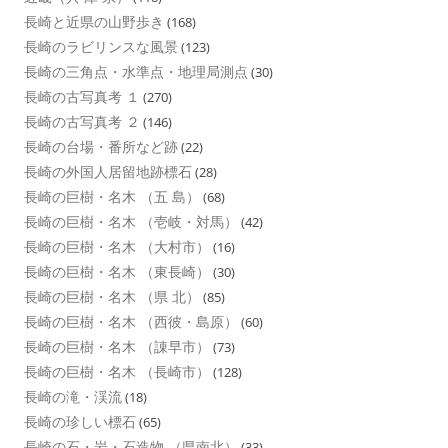
長崎と近県の山野歩き
(168)
長崎のラビリンスな風景
(123)
長崎の三角点・水準点・地理局測点
(30)
長崎の古写真考 １
(270)
長崎の古写真考 ２
(146)
長崎の台場・番所など跡
(22)
長崎の外国人居留地跡標石
(28)
長崎の巨樹・名木 （五 島）
(68)
長崎の巨樹・名木 （壱岐・対馬）
(42)
長崎の巨樹・名木 （大村市）
(16)
長崎の巨樹・名木 （東長崎）
(30)
長崎の巨樹・名木 （県 北）
(85)
長崎の巨樹・名木 （西彼・島原）
(60)
長崎の巨樹・名木 （諌早市）
(73)
長崎の巨樹・名木 （長崎市）
(128)
長崎の滝・渓流
(18)
長崎の珍しい標石
(65)
長崎の石・岩・石造物 （県南北）
(33)