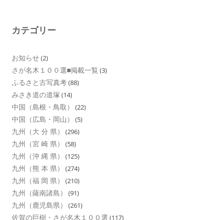
カテゴリー
お知らせ
(2)
さが名木１００選■掲載一覧
(3)
ふるさと古写真考
(88)
みさき道の道塚
(14)
中国（島根・鳥取）
(22)
中国（広島・岡山）
(5)
九州（大 分 県）
(296)
九州（宮 崎 県）
(58)
九州（沖 縄 県）
(125)
九州（熊 本 県）
(274)
九州（福 岡 県）
(210)
九州（薩南諸島）
(91)
九州（鹿児島県）
(261)
佐賀の巨樹・さが名木１００選
(117)