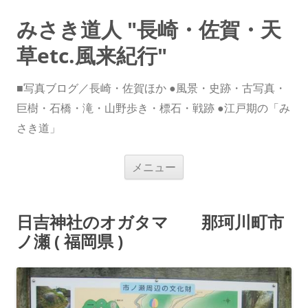
みさき道人 "長崎・佐賀・天
草etc.風来紀行"
■写真ブログ／長崎・佐賀ほか ●風景・史跡・古写真・
巨樹・石橋・滝・山野歩き・標石・戦跡 ●江戸期の「み
さき道」
コ
メニュー
ン
テ
ン
ツ
へ
日吉神社のオガタマ 那珂川町市
ス
キ
ノ瀬 ( 福岡県 )
ッ
プ