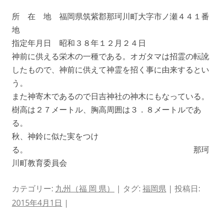
所 在 地 福岡県筑紫郡那珂川町大字市ノ瀬４４１番
地
指定年月日 昭和３８年１２月２４日
神前に供える栄木の一種である。オガタマは招霊の転訛
したもので、神前に供えて神霊を招く事に由来するとい
う。
また神寄木であるので日吉神社の神木にもなっている。
樹高は２７メートル、胸高周囲は３．８メートルであ
る。
秋、神鈴に似た実をつけ
る。 那珂
川町教育委員会
カテゴリー:
九州（福 岡 県）
| タグ:
福岡県
| 投稿日:
2015年4月1日
|