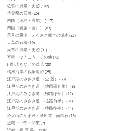
佐賀の風景・史跡
(102)
佐賀県の石橋
(26)
四国（徳島・高知）
(117)
四国（愛媛・香川）
(63)
天草の巨樹・ふるさと熊本の樹木
(23)
天草の石橋
(10)
天草の風景・史跡
(31)
寄稿・ゆうこう・その他
(72)
山野歩きなどの草花
(28)
橘湾沿岸の戦争遺跡
(25)
江戸期のみさき道 （全 般）
(63)
江戸期のみさき道 （地図研究集）
(8)
江戸期のみさき道 （帰路ほか）
(12)
江戸期のみさき道 （往路前半）
(31)
江戸期のみさき道 （往路後半）
(44)
烽火山のかま跡・番所道・南畝石
(16)
近畿・中部・関東
(7)
近畿（兵 庫 県）
(118)