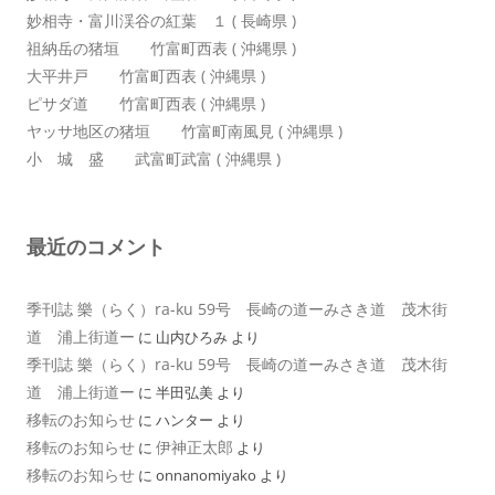
妙相寺・富川渓谷の紅葉 １ ( 長崎県 )
祖納岳の猪垣 竹富町西表 ( 沖縄県 )
大平井戸 竹富町西表 ( 沖縄県 )
ピサダ道 竹富町西表 ( 沖縄県 )
ヤッサ地区の猪垣 竹富町南風見 ( 沖縄県 )
小 城 盛 武富町武富 ( 沖縄県 )
最近のコメント
季刊誌 樂（らく）ra-ku 59号 長崎の道ーみさき道 茂木街
道 浦上街道ー
に
山内ひろみ
より
季刊誌 樂（らく）ra-ku 59号 長崎の道ーみさき道 茂木街
道 浦上街道ー
に
半田弘美
より
移転のお知らせ
に
ハンター
より
移転のお知らせ
伊神正太郎
に
より
移転のお知らせ
に
onnanomiyako
より