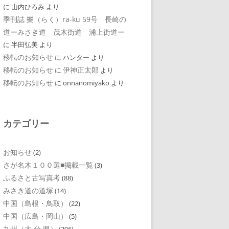
に
山内ひろみ
より
季刊誌 樂（らく）ra-ku 59号 長崎の
道ーみさき道 茂木街道 浦上街道ー
に
半田弘美
より
移転のお知らせ
に
ハンター
より
移転のお知らせ
伊神正太郎
に
より
移転のお知らせ
に
onnanomiyako
より
カテゴリー
お知らせ
(2)
さが名木１００選■掲載一覧
(3)
ふるさと古写真考
(88)
みさき道の道塚
(14)
中国（島根・鳥取）
(22)
中国（広島・岡山）
(5)
九州（大 分 県）