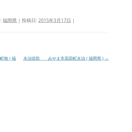
:
福岡県
| 投稿日:
2015年3月17日
|
牧 ( 福
永治堤防 みやま市高田町永治 ( 福岡県 )
→