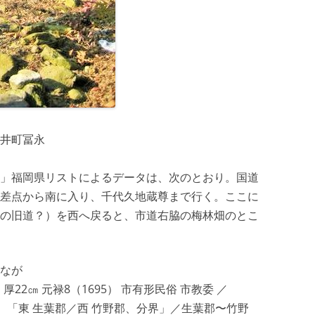
井町冨永
」福岡県リストによるデータは、次のとおり。国道
差点から南に入り、千代久地蔵尊まで行く。ここに
の旧道？）を西へ戻ると、市道右脇の梅林畑のとこ
なが
厚22㎝ 元禄8（1695） 市有形民俗 市教委 ／
面）「東 生葉郡／西 竹野郡、分界」／生葉郡〜竹野