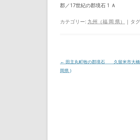
郡／17世紀の郡境石 1 Ａ
カテゴリー:
九州（福 岡 県）
| タグ
投
←
田主丸町牧の郡境石 久留米市大橋町
稿
岡県 )
ナ
ビ
ゲ
ー
シ
ョ
ン