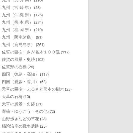
(296)
九州（宮 崎 県）
(58)
九州（沖 縄 県）
(125)
九州（熊 本 県）
(274)
九州（福 岡 県）
(210)
九州（薩南諸島）
(91)
九州（鹿児島県）
(261)
佐賀の巨樹・さが名木１００選
(117)
佐賀の風景・史跡
(102)
佐賀県の石橋
(26)
四国（徳島・高知）
(117)
四国（愛媛・香川）
(63)
天草の巨樹・ふるさと熊本の樹木
(23)
天草の石橋
(10)
天草の風景・史跡
(31)
寄稿・ゆうこう・その他
(72)
山野歩きなどの草花
(28)
橘湾沿岸の戦争遺跡
(25)