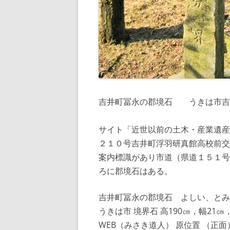
吉井町冨永の郡境石 うきは市吉
サイト「近世以前の土木・産業遺産
２１０号吉井町浮羽研真館高校前交
案内標識があり市道（県道１５１号
ろに郡境石はある。
吉井町冨永の郡境石 よしい、とみ
うきは市 境界石 高190㎝，幅21㎝，
WEB（みさき道人） 原位置 （正