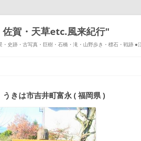
佐賀・天草etc.風来紀行"
風景・史跡・古写真・巨樹・石橋・滝・山野歩き・標石・戦跡 ●
コ
ン
テ
ン
ツ
へ
ス
キ
きは市吉井町富永 ( 福岡県 )
ッ
プ