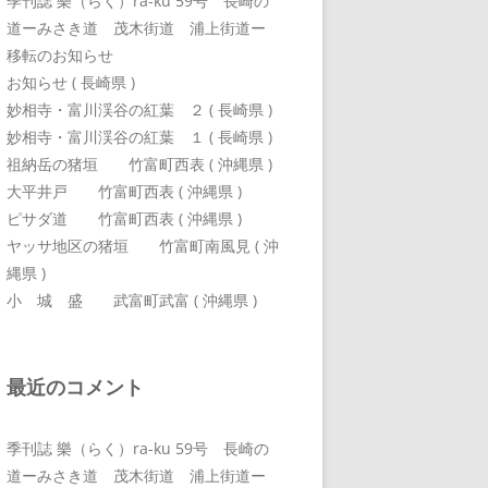
季刊誌 樂（らく）ra-ku 59号 長崎の
道ーみさき道 茂木街道 浦上街道ー
移転のお知らせ
お知らせ ( 長崎県 )
妙相寺・富川渓谷の紅葉 ２ ( 長崎県 )
妙相寺・富川渓谷の紅葉 １ ( 長崎県 )
祖納岳の猪垣 竹富町西表 ( 沖縄県 )
大平井戸 竹富町西表 ( 沖縄県 )
ピサダ道 竹富町西表 ( 沖縄県 )
ヤッサ地区の猪垣 竹富町南風見 ( 沖
縄県 )
小 城 盛 武富町武富 ( 沖縄県 )
最近のコメント
季刊誌 樂（らく）ra-ku 59号 長崎の
道ーみさき道 茂木街道 浦上街道ー