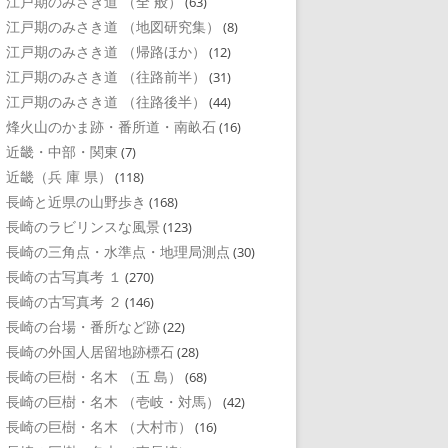
江戸期のみさき道 （全 般）
(63)
江戸期のみさき道 （地図研究集）
(8)
江戸期のみさき道 （帰路ほか）
(12)
江戸期のみさき道 （往路前半）
(31)
江戸期のみさき道 （往路後半）
(44)
烽火山のかま跡・番所道・南畝石
(16)
近畿・中部・関東
(7)
近畿（兵 庫 県）
(118)
長崎と近県の山野歩き
(168)
長崎のラビリンスな風景
(123)
長崎の三角点・水準点・地理局測点
(30)
長崎の古写真考 １
(270)
長崎の古写真考 ２
(146)
長崎の台場・番所など跡
(22)
長崎の外国人居留地跡標石
(28)
長崎の巨樹・名木 （五 島）
(68)
長崎の巨樹・名木 （壱岐・対馬）
(42)
長崎の巨樹・名木 （大村市）
(16)