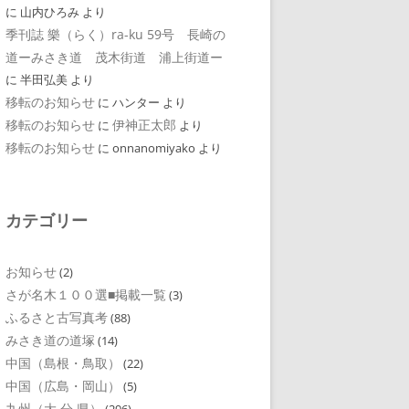
に
山内ひろみ
より
季刊誌 樂（らく）ra-ku 59号 長崎の
道ーみさき道 茂木街道 浦上街道ー
に
半田弘美
より
移転のお知らせ
に
ハンター
より
移転のお知らせ
伊神正太郎
に
より
移転のお知らせ
に
onnanomiyako
より
カテゴリー
お知らせ
(2)
さが名木１００選■掲載一覧
(3)
ふるさと古写真考
(88)
みさき道の道塚
(14)
中国（島根・鳥取）
(22)
中国（広島・岡山）
(5)
九州（大 分 県）