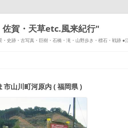
佐賀・天草etc.風来紀行"
風景・史跡・古写真・巨樹・石橋・滝・山野歩き・標石・戦跡 ●
コ
ン
テ
ン
ツ
へ
ス
キ
山川町河原内 ( 福岡県 )
ッ
プ