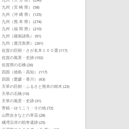
(296)
九州（宮 崎 県）
(58)
九州（沖 縄 県）
(125)
九州（熊 本 県）
(274)
九州（福 岡 県）
(210)
九州（薩南諸島）
(91)
九州（鹿児島県）
(261)
佐賀の巨樹・さが名木１００選
(117)
佐賀の風景・史跡
(102)
佐賀県の石橋
(26)
四国（徳島・高知）
(117)
四国（愛媛・香川）
(63)
天草の巨樹・ふるさと熊本の樹木
(23)
天草の石橋
(10)
天草の風景・史跡
(31)
寄稿・ゆうこう・その他
(72)
山野歩きなどの草花
(28)
橘湾沿岸の戦争遺跡
(25)