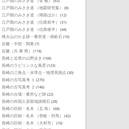
江戸期のみさき道 （全 般）
(63)
江戸期のみさき道 （地図研究集）
(8)
江戸期のみさき道 （帰路ほか）
(12)
江戸期のみさき道 （往路前半）
(31)
江戸期のみさき道 （往路後半）
(44)
烽火山のかま跡・番所道・南畝石
(16)
近畿・中部・関東
(7)
近畿（兵 庫 県）
(118)
長崎と近県の山野歩き
(168)
長崎のラビリンスな風景
(123)
長崎の三角点・水準点・地理局測点
(30)
長崎の古写真考 １
(270)
長崎の古写真考 ２
(146)
長崎の台場・番所など跡
(22)
長崎の外国人居留地跡標石
(28)
長崎の巨樹・名木 （五 島）
(68)
長崎の巨樹・名木 （壱岐・対馬）
(42)
長崎の巨樹・名木 （大村市）
(16)