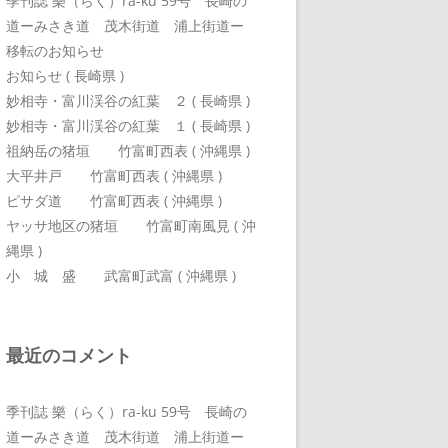
季刊誌 樂（らく）ra-ku 59号 長崎の
道ーみさき道 茂木街道 浦上街道ー
移転のお知らせ
お知らせ ( 長崎県 )
妙相寺・富川渓谷の紅葉 ２ ( 長崎県 )
妙相寺・富川渓谷の紅葉 １ ( 長崎県 )
祖納岳の猪垣 竹富町西表 ( 沖縄県 )
大平井戸 竹富町西表 ( 沖縄県 )
ピサダ道 竹富町西表 ( 沖縄県 )
ヤッサ地区の猪垣 竹富町南風見 ( 沖
縄県 )
小 城 盛 武富町武富 ( 沖縄県 )
最近のコメント
季刊誌 樂（らく）ra-ku 59号 長崎の
道ーみさき道 茂木街道 浦上街道ー