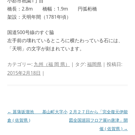
小郡市祇園1丁目
橋長：2.8m 橋幅：1.9m 円弧桁橋
架設：天明年間（1781年頃）
国道500号線のすぐ脇
左手前の壊れているところに横たわっている石には、
「天明」の文字が刻まれています。
カテゴリー:
九州（福 岡 県）
| タグ:
福岡県
| 投稿日:
2015年2月18日
|
投
←
菖蒲坂溜池 基山町大字小
２月２７日から「完全復元伊能
稿
倉 ( 佐賀県 )
図全国巡回フロア展in唐津」開
ナ
催 ( 佐賀県 )
→