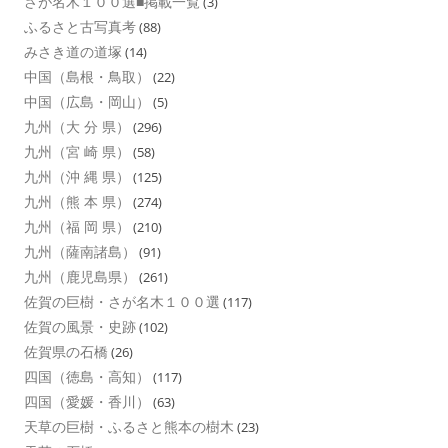
さが名木１００選■掲載一覧
(3)
ふるさと古写真考
(88)
みさき道の道塚
(14)
中国（島根・鳥取）
(22)
中国（広島・岡山）
(5)
九州（大 分 県）
(296)
九州（宮 崎 県）
(58)
九州（沖 縄 県）
(125)
九州（熊 本 県）
(274)
九州（福 岡 県）
(210)
九州（薩南諸島）
(91)
九州（鹿児島県）
(261)
佐賀の巨樹・さが名木１００選
(117)
佐賀の風景・史跡
(102)
佐賀県の石橋
(26)
四国（徳島・高知）
(117)
四国（愛媛・香川）
(63)
天草の巨樹・ふるさと熊本の樹木
(23)