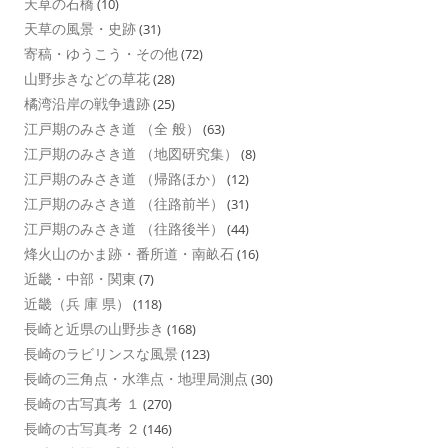
天草の石橋
(10)
天草の風景・史跡
(31)
寄稿・ゆうこう・その他
(72)
山野歩きなどの草花
(28)
橘湾沿岸の戦争遺跡
(25)
江戸期のみさき道 （全 般）
(63)
江戸期のみさき道 （地図研究集）
(8)
江戸期のみさき道 （帰路ほか）
(12)
江戸期のみさき道 （往路前半）
(31)
江戸期のみさき道 （往路後半）
(44)
烽火山のかま跡・番所道・南畝石
(16)
近畿・中部・関東
(7)
近畿（兵 庫 県）
(118)
長崎と近県の山野歩き
(168)
長崎のラビリンスな風景
(123)
長崎の三角点・水準点・地理局測点
(30)
長崎の古写真考 １
(270)
長崎の古写真考 ２
(146)