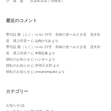
小 城 盛 武富町武富 ( 沖縄県 )
最近のコメント
季刊誌 樂（らく）ra-ku 59号 長崎の道ーみさき道 茂木街
道 浦上街道ー
に
山内ひろみ
より
季刊誌 樂（らく）ra-ku 59号 長崎の道ーみさき道 茂木街
道 浦上街道ー
に
半田弘美
より
移転のお知らせ
に
ハンター
より
移転のお知らせ
伊神正太郎
に
より
移転のお知らせ
に
onnanomiyako
より
カテゴリー
お知らせ
(2)