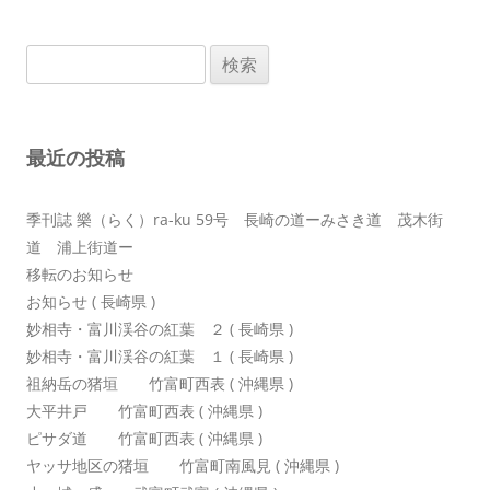
ビ
ゲ
検
ー
索:
シ
ョ
最近の投稿
ン
季刊誌 樂（らく）ra-ku 59号 長崎の道ーみさき道 茂木街
道 浦上街道ー
移転のお知らせ
お知らせ ( 長崎県 )
妙相寺・富川渓谷の紅葉 ２ ( 長崎県 )
妙相寺・富川渓谷の紅葉 １ ( 長崎県 )
祖納岳の猪垣 竹富町西表 ( 沖縄県 )
大平井戸 竹富町西表 ( 沖縄県 )
ピサダ道 竹富町西表 ( 沖縄県 )
ヤッサ地区の猪垣 竹富町南風見 ( 沖縄県 )