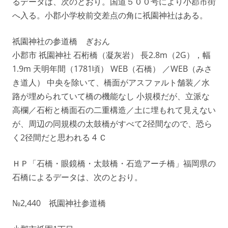
るデータは、次のとおり。国道５００号により小郡市街
へ入る。小郡小学校前交差点の角に祇園神社はある。
祇園神社の参道橋 ぎおん
小郡市 祇園神社 石桁橋（凝灰岩） 長2.8m（2G），幅
1.9m 天明年間（1781頃） WEB（石橋） ／WEB（みさ
き道人） 中央を除いて、橋面がアスファルト舗装／水
路が埋められていて橋の機能なし 小規模だが、立派な
高欄／石桁と橋面石の二重構造／土に埋もれて見えない
が、周辺の同規模の太鼓橋がすべて2径間なので、恐ら
く2径間だと思われる 4 Ｃ
ＨＰ「石橋・眼鏡橋・太鼓橋・石造アーチ橋」福岡県の
石橋によるデータは、次のとおり。
№2,440 祇園神社参道橋