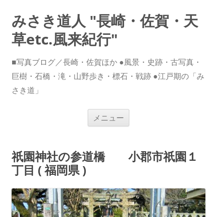
みさき道人 "長崎・佐賀・天
草etc.風来紀行"
■写真ブログ／長崎・佐賀ほか ●風景・史跡・古写真・
巨樹・石橋・滝・山野歩き・標石・戦跡 ●江戸期の「み
さき道」
コ
メニュー
ン
テ
ン
ツ
へ
祇園神社の参道橋 小郡市祇園１
ス
キ
丁目 ( 福岡県 )
ッ
プ